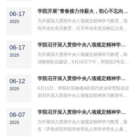
的伟大实践，12月4日，学院于二号实验楼B310
于树立和践行正确政绩观学习教育的重要讲话和
会议室举行“深学全会精神，勇担时代使命——为
学院开展“青春接力传薪火，初心不忘向远方”主题党日活动暨毕业生党员行前教育座谈会
重要指示精神，深刻领会学习教育的核心要求与
06-17
中国式现代化注入青春动能”专题宣讲会。学院党
重要意义。随后，巩磊传达了《...
为开展深入贯彻中央八项规定精神学习教育，强
2025
委副书记梅茹主讲，学生第一党支部、第二党支
化毕业生党员教育，引导毕业生党员铭记入党初
部全体师生党员参会。会议伊始，梅茹带领大家
心、永葆政治本色，在新征程上勇担使命，学院
全面系统学习了《中国共产党第二十届中央委员
学生第一、第二党支部于6月16日中午在学院会
学院召开深入贯彻中央八项规定精神学习教育集中调研座谈会
会第四次全体会议公报》和《中共中央关于制定
06-17
议室开展了“青春接力传薪火，初心不忘向远
国民经济和社会发展第十五个五年规划的建
为开展深入贯彻中央八项规定精神学习教育，加
2025
方”主题党日活动暨毕业生党员行前教育座谈会。
议》...
强教师队伍建设，6月16日下午，学院在2号实验
学院学生第一、第二党支部全体师生党员参加，
楼B310会议室召开深入贯彻中央八项规定精神学
学院党委书记巩磊、党委副书记梅茹、党员发展
习教育集中调研座谈会，学院党委书记巩磊，院
学院召开深入贯彻中央八项规定精神学习教育年轻干部专题研讨会
对象、入党积极分子列席。活动由学生第二党支
06-12
长曹晓荣面向新进教师进行调研座谈，近三年新
部书记杨睿主持。活动在“...
6月11日，学院在实验楼A区现代农业研究院会议
2025
进教师参加，巩磊主持会议。本次集中调研采取
室召开深入贯彻中央八项规定精神学习教育年轻
会前线上征集和会上发言相结合的方式开展，新
干部专题研讨会。学院党委书记巩磊主持会议并
进老师谈入校以来的感受、意见建议等。巩磊从
讲话，副院长张旭雪、杨冰川，团总支书记杨睿
学院召开深入贯彻中央八项规定精神学习教育主题调研交流会
贯彻中央八项规定精神、加强师德师风建设、重
06-07
及全体行政坐班人员出席会议。会上，集中观看
视意识形态三个方面...
为开展深入贯彻中央八项规定精神学习教育，落
2025
了年轻干部警示教育片《赌输青春的90后干
实《齐鲁师范学院学科带头人和学术带头人遴选
部》。随后，5位年轻干部代表结合岗位实际，围
与管理办法（试行）》（政研字〔2021〕9号）