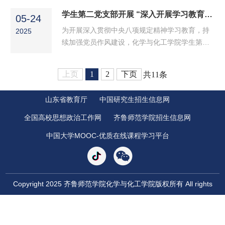
绕中央八项规定精神查摆问题，并汇报整改情
文件要求，6月6日，学院组织召开深入贯彻中央
学生第二党支部开展 “深入开展学习教育，持续加强作风建设” 主题党日活动
况。巩磊指出，年轻干部作为党和国家事业发展
05-24
八项规定精神学习教育主题调研交流会。学院党
的生力军，是中国特色社会...
为开展深入贯彻中央八项规定精神学习教育，持
2025
委书记巩磊、院长曹晓荣、党委副书记梅茹、副
续加强党员作风建设，化学与化工学院学生第二
院长杨冰川，学术带头人及骨干教师代表参会，
党支部于5月23日在学院会议室开展了“深入开展
集中学习中央八项规定及其实施细则精神，结合
学习教育，持续加强作风建设”主题党日活动。学
学校文件，研讨学术带头人遴选及管理中的廉政
上页
1
2
下页
共11条
生第二党支部全体师生党员参加，部分入党积极
风险防控措施，聚焦作...
分子列席。活动由党支部书记杨睿主持。活动
山东省教育厅
中国研究生招生信息网
中，党支部副书记、纪检委员王海涛领学第10期
《求是》杂志发表的习近平总书记的重要文章
全国高校思想政治工作网
齐鲁师范学院招生信息网
《锲而不舍落实中央八项规定精神，以优良党风
中国大学MOOC-优质在线课程学习平台
引领社风民风》，组织...
Copyright 2025 齐鲁师范学院化学与化工学院版权所有 All rights
Reserved
地址：济南市章丘市文博路2号; 邮编：250200