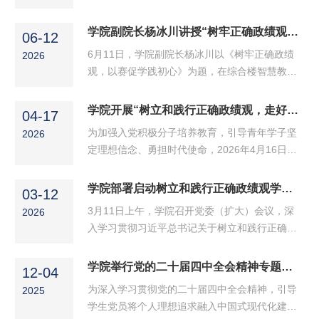
答卷》为题，在第二学术报告厅面向全体教师讲
授专题党课。首先，曹晓荣结合树立和践行正确
学院副院长杨冰川讲授“树牢正确政绩观，以赛促学践初心”专题党课
06-12
政绩观学习教育、学院育人工作实际和教师职业
6月11日，学院副院长杨冰川以《树牢正确政绩
2026
发展，深刻阐释了高校教师正确政绩观的内涵，
观，以赛促学践初心》为题，在综合楼智慧教室
引导全体教师特别是青年教师扣好职业发展的“第
讲授专题党课，学院部分教师、学生代表参加。
一粒扣子”，树牢务实、清正、长远的政绩观。随
杨冰川首先带领大家学习了习近平总书记关于树
学院开展“树立和践行正确政绩观，走好新时代的长征路”专题党课
后，她从严守职业道德底线、扎根课堂教书育
04-17
立和践行正确政绩观的重要论述，他表示，作为
人、立足应用做好科研、...
为加强入党积极分子培养教育，引导青年学子坚
2026
高校教师应不忘初心使命，潜心治学、用心育
定理想信念、勇担时代使命，2026年4月16日，
人，培育出信念坚定、本领过硬、踏实肯干、担
学院学生第二党支部书记杨睿以“树立和践行正确
当有为的新时代青年；作为大学生，应努力提升
政绩观，走好新时代的长征路”为题，在2026年上
学院部署启动树立和践行正确政绩观学习教育
专业学识、锤炼过硬本领、涵养责任担当。随
03-12
半年入党积极分子培训班上讲授专题党课。会
后，杨冰川结合自身学习与育人经历，...
3月11日上午，学院召开党委（扩大）会议，深
2026
上，杨睿紧扣学校和学院开展树立和践行正确政
入学习贯彻习近平总书记关于树立和践行正确政
绩观学习教育要求，围绕主题层层递进、深入阐
绩观的重要论述，认真落实党中央及省委工作部
释。首先，她以二万五千里长征为引，带领学员
署，传达学校党的建设工作领导小组（扩大）会
学院举行党的二十届四中全会精神专题宣讲会
回望革命先辈的奋斗历程，引导大家从红色精神
12-04
议精神，部署启动树立和践行正确政绩观学习教
中感悟初心使命。随后，...
为深入学习贯彻党的二十届四中全会精神，引导
2025
育。学院党委书记巩磊主持会议。 会议伊始，全
学生党员将个人理想追求融入中国式现代化建设
体参会人员观看视频，学习贯彻习近平总书记关