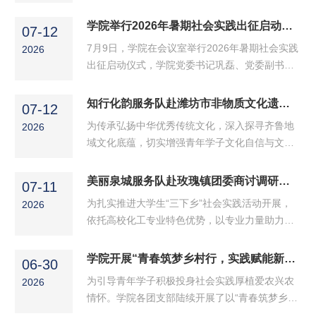
学院知行化韵服务队走进杨家埠民间艺术大观园
务队：聚焦临淄齐文化，以化工专业赋能非遗传
开展非遗技艺观摩实践活动，在传统文化的熏陶
学院举行2026年暑期社会实践出征启动仪式
承心乡汇服务队扎根淄博临淄，聚焦齐文化挖掘
07-12
下，团队成员近距离感受了潍坊非物质文化遗产
溯源、蹴鞠非遗活态传承、...
7月9日，学院在会议室举行2026年暑期社会实践
2026
的独特魅力。踏入杨家埠风筝博物馆，浓郁醇厚
出征启动仪式，学院党委书记巩磊、党委副书记
的民俗气息扑面而来，馆内陈列的展品系统展现
梅茹、团总支书记杨睿、暑期社会实践指导教师
了潍坊风筝源远流长的发展脉络与木版年画巧夺
及2026年暑期社会实践学生代表共同参会，本次
知行化韵服务队赴潍坊市非物质文化遗产馆参观学习
天工的制作技艺，队员们从古法扎制的风筝中真
07-12
仪式由杨睿主持。社会实践指导老师代表黄子艺
切读懂了纹样造型里深藏的吉祥寓意，...
为传承弘扬中华优秀传统文化，深入探寻齐鲁地
2026
介绍学院本年度暑期社会实践整体情况：今年学
域文化底蕴，切实增强青年学子文化自信与文化
院组建多支社会实践队伍，分赴新疆维吾尔自治
传承意识，7月11日，学院知行化韵服务队赴潍
区和山东省临沂市、潍坊市等多地开展各类社会
坊市非物质文化遗产馆，在这里近距离感受传统
美丽泉城服务队赴玫瑰镇团委商讨调研工作
实践活动。她围绕团队管理、实践作风、专业落
07-11
非遗技艺魅力，了解非遗文化发展现状，以青年
地服务等方面对全体队员提出明确要求，...
为扎实推进大学生“三下乡”社会实践活动开展，
2026
之力助力非遗文化传播与传承。潍坊市非物质文
依托高校化工专业特色优势，以专业力量助力地
化遗产馆以“齐风鲁韵，多彩家园”为主题，分
方特色产业提质发展，美丽泉城服务队于7月11
为“百工巧艺”“音韵绵长”“四时风物”“美美与共”四
日前往济南市平阴县玫瑰镇人民政府，与镇团委
学院开展“青春筑梦乡村行，实践赋能新时代”青年大学习活动
个篇章，集中展示齐鲁各类非遗项目。“扎、糊、
06-30
工作人员开展座谈，沟通本次暑期社会实践的筹
绘、放”四艺俱全的潍坊风筝、...
为引导青年学子积极投身社会实践厚植爱农兴农
2026
备工作与落地细节。座谈过程中，双方围绕实践
情怀。学院各团支部陆续开展了以“青春筑梦乡村
安排充分交换意见。队员向镇团委详细介绍队伍
行，实践赋能新时代”为主题的政治学习活动。各