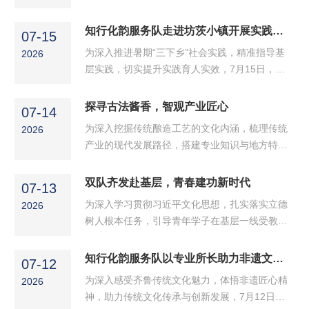
团成功入选国家级志愿宣讲团。该活动由团中央
青年志愿者行动指导中心、中国核工业集团有限
知行化韵服务队走进坊茨小镇开展实践调研
07-15
公司共同组织开展，全国6563支团队参与申报，
为深入推进暑期“三下乡”社会实践，精准指导基
2026
经评审遴选出1500支入选团队。近日，2026年全
层实践，切实提升实践育人实效，7月15日，学
国大学生“两弹一星”精神志愿宣讲活动入选名单
院党委书记巩磊、团总支书记杨睿赴潍坊市坊茨
正式公布，学院“逐星化韵”宣讲团成功入选国家
小镇指导知行化韵服务队开展暑期社会实践活
探寻古法酱香，智观产业匠心
级志愿宣讲团。该活动由团中央青年志愿者行动
07-14
动，知行化韵服务队指导老师黄子艺及全体队员
指导中心、中国核工业集团有限公司共同组织开
为深入挖掘传统酿造工艺的文化内涵，梳理传统
2026
参加。坊茨小镇坐落于潍坊市坊子区，依托百年
展，...
产业的现代发展路径，搭建专业知识与地方特色
胶济铁路积淀丰厚红色资源，留存德日建筑群、
产业的对接桥梁，7月13日，学院心乡汇服务队
抗战史料展馆等红色遗存，完整记录本地工人运
赴山东巧媳妇食品集团有限公司，开展集产业调
双队齐发赴基层，青春建功新时代
动与革命奋斗历程。服务队立足红色阵地开展历
07-13
研与文化研学于一体的“三下乡”实践活动，近距
史调研与文化传承实践，实地走访展馆、...
为深入学习贯彻习近平文化思想，扎实落实立德
2026
离体悟古法酿造非遗魅力与现代化食品化工产业
树人根本任务，引导青年学子在基层一线受教
融合创新的丰硕成果。在工作人员的介绍下，队
育、长才干、作贡献，近日，学院两支暑期“三下
员们走进齐民要术酱文化体验馆，系统了解酱
乡”社会实践队——心乡汇服务队、知行化韵服务
知行化韵服务队以专业所长助力非遗文化活化传承
油、食醋等调味品的千年酿造渊源与发展历程。
07-12
队相继启程，分赴淄博市临淄区、潍坊市坊子
从古法选料、自然晾晒、长期发酵到传统制酱工
为深入感受齐鲁传统文化魅力，体悟非遗匠心精
2026
区，围绕传统文化保护传承、基层科普惠民、红
序，...
神，助力传统文化传承与创新发展，7月12日，
色文化研学等主题开展系列实践活动。心乡汇服