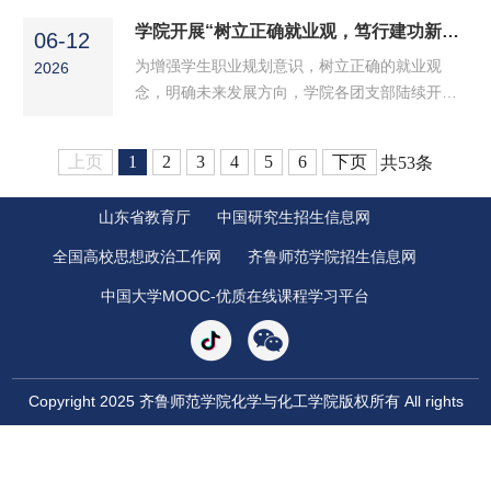
概况、实践核心主题与整体调研规划以及团队想
班团支书作为主讲人引领同学们读懂“三下乡”实
学院开展“树立正确就业观，笃行建功新征程”青年大学习活动
要走进玫瑰深加工龙头企业，实地了解化工技术
06-12
践内涵，感悟榜样力量主动将个人青春理想融入
在玫瑰产品加工领域的实际应用，...
为增强学生职业规划意识，树立正确的就业观
2026
乡村振兴发展大局在基层实践的广阔天地中书写
念，明确未来发展方向，学院各团支部陆续开展
无悔青春篇章。新视界助力乡村精神文明建设传
了以“树立正确就业观，笃行建功新征程”为主题
播先进文化、普及科学知识重塑乡村文明风貌将
的政治学习活动。各班团支书作为主讲人，引领
专业所学转化为乡村振兴实效让青年成长与乡村
上页
1
2
3
4
5
6
下页
共53条
同学们将个人的“小我”融入祖国的“大我”，在新时
振兴同频共振。悟思想要志存高远、...
代的征程上书写无悔的青春。新视界高校毕业生
山东省教育厅
中国研究生招生信息网
规模持续增长，传统就业市场趋于饱和。“十五
五”规划谋篇布局、推进农业农村现代化、增强区
全国高校思想政治工作网
齐鲁师范学院招生信息网
域发展协调性，支持革命老区、边疆地区振兴发
中国大学MOOC-优质在线课程学习平台
展，需要大量高素质人才扎根基层岗位，...
Copyright 2025 齐鲁师范学院化学与化工学院版权所有 All rights
Reserved
地址：济南市章丘市文博路2号; 邮编：250200