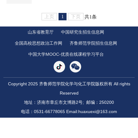
（专升本）5个本科专业以及应用化工技术专科专
业。2008年应用化工技术专业获批省级特色专
上页
1
下页
共1条
业、2019年化学专业获批山东省一流专业建设
点，化妆品技术与工程、精细化工专业为国家“四
山东省教育厅
中国研究生招生信息网
新”专业。学生第二党支部获批全省第三批党建工
作样板支部、全国第四批党建工作样板支部,学院
全国高校思想政治工作网
齐鲁师范学院招生信息网
被教育部授予“全国教育系统先进集体”荣誉称
中国大学MOOC-优质在线课程学习平台
号。 师资队伍建设：学院注重师资队伍建设，...
Copyright 2025 齐鲁师范学院化学与化工学院版权所有 All rights
Reserved
地址：济南市章丘市文博路2号; 邮编：250200
电话：0531-66778065 Email:huaxuexi@163.com