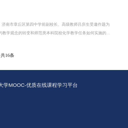
行来访表...
友、济南市章丘区第四中学前副校长、高级教师吕庆生受邀作题为
的教学观念的转变和师范类本科院校化学教学任务如何实施的思
的教育、教学经历出发，向同学们分享了我国基础教育工作的发
教师成长为...
共16条
大学MOOC-优质在线课程学习平台