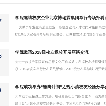
学院邀请校友企业北京博瑞霖集团举行专场招聘
7
为助力毕业生高质量就业，搭建企业与人才双向对接的高效平
B310会议室召开专场招聘宣讲会。优秀校友冷冰与部分学生
业人才需求与岗位发展前景，并围绕企业经营管理、核心产品
点介绍了本次招聘面向化学、化工、制药等专业开放的研发、生产
学院邀请2018级校友返校开展座谈交流
8
为进一步提升学院宣传思想文化工作成效，发挥校友榜样引领作
楼B310会议室举行校友系列活动，2018级校友马静以“增
体中心成员、班级宣传委员等参加活动。王鲁豫首先介绍了马
影作品，从画面构图、主题呈现、角度选择等多个方面给予了肯
学院成功举办“雏鹰计划”之魏小清校友经验分享
3
为帮助学生精进工作方法、增强责任担当与综合素养，助力高效履
鹰计划”之魏小清校友经验分享会。本次活动以“继榜样力量，启