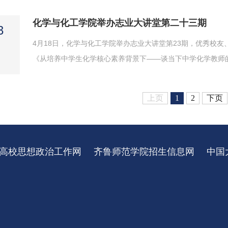
马良等出席座谈会。活动由刘振强主持。会上，刘振强对郑秀文一
化学与化工学院举办志业大讲堂第二十三期
3
4月18日，化学与化工学院举办志业大讲堂第23期，优秀校
《从培养中学生化学核心素养背景下——谈当下中学化学教师
考》的报告。活动由学院党委副书记巩磊主持。吕庆生从个人
展及特点，作为一名基础教育工作者在职业发展中如何从一名年轻
上页
1
2
下页
高校思想政治工作网
齐鲁师范学院招生信息网
中国