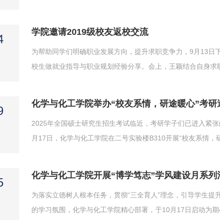
生魏小清作经验分享，学院党委副书记梅茹、团总支书记杨睿、
工程一班金炫炫主持。魏小清结合自身在本科及研究生阶段的学生
学院邀请2019级校友返校交流
4
为帮助同学们明确职业发展方向，提升求职竞争力，9月13日下
校生做就业指导与职业规划经验分享。会上，王颖结合自身求
的案例，从职业定位、资源利用、求职技巧和经验积累四个维度
调喜欢是职业发展的底层动力，擅长是立足职场的核心底气，爱
化学与化工学院举办“校友系情，研途暖心”考研
9
2025年全国硕士研究生招生考试临近，考研学子们已进入紧
月17日，化学与化工学院在二号实验楼B310开展“校友系情
总支书记杨睿，济南齐美文化传播有限公司总经理、2019级
动。他们为考研学生送上饱含心意的祝福礼包，传递学院对学生成
化学与化工学院开展“博学笃志”学风建设月系列
5
为落实立德树人根本任务，贯彻“三全育人”理念，引导学生提
的学习氛围，化学与化工学院精心部署，于10月17日启动为期