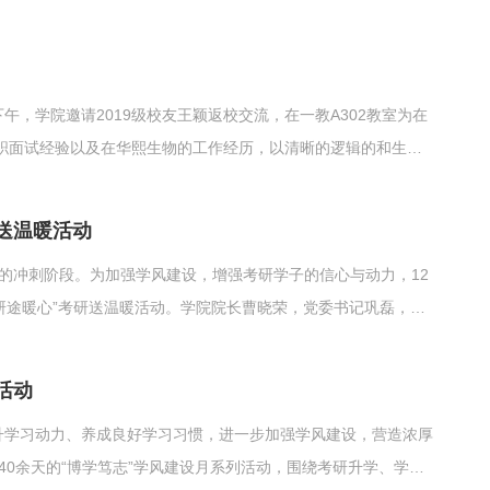
全体辅导员及学生干部代表参加。活动由2024级化妆品技术与
工作与实践经历，...
午，学院邀请2019级校友王颖返校交流，在一教A302教室为在
职面试经验以及在华熙生物的工作经历，以清晰的逻辑的和生动
展开分享。 她提出“喜欢×擅长×爱好”的职业选择黄金公式，强
好则能成为求职路上的加分项，...
送温暖活动
张的冲刺阶段。为加强学风建设，增强考研学子的信心与动力，12
，研途暖心”考研送温暖活动。学院院长曹晓荣，党委书记巩磊，团
校友周长龙，毕业班辅导员代表吕文静、班主任代表董坤参加活
功上岸的...
活动
升学习动力、养成良好学习习惯，进一步加强学风建设，营造浓厚
40余天的“博学笃志”学风建设月系列活动，围绕考研升学、学习