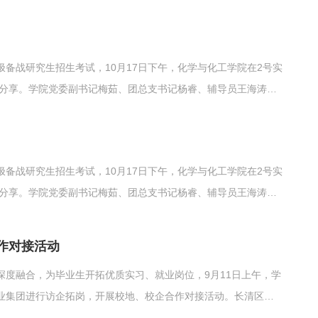
风建设领航帆为激发学生考研热情、增强考研信心，学院举办了
活...
备战研究生招生考试，10月17日下午，化学与化工学院在2号实
验分享。学院党委副书记梅茹、团总支书记杨睿、辅导员王海涛、
参加座谈会。座谈会由杨睿主持。王一峰结合自身考研经历，就院校
提出了...
备战研究生招生考试，10月17日下午，化学与化工学院在2号实
验分享。学院党委副书记梅茹、团总支书记杨睿、辅导员王海涛、
参加座谈会。座谈会由杨睿主持。王一峰结合自身考研经历，就院校
提出了很...
作对接活动
度融合，为毕业生开拓优质实习、就业岗位，9月11日上午，学
业集团进行访企拓岗，开展校地、校企合作对接活动。长清区委
团董事长马立新，集团党支部书记兼总经理、学校2009级校友