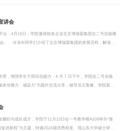
宣讲会
台，4月16日，学院邀请校友企业北京博瑞霖集团在二号实验楼
参会。 冷冰向同学们介绍了北京博瑞霖集团的发展历程，解读企
管线与企业文化建设，分享了公司的管理模式、运营理念。他重
管理、质量控制、...
用，增强学生干部综合能力，4 月 7 日下午，学院在二号实验
强新媒体传播力、感染力”为题作交流分享，辅导员王鲁豫、学院新媒
静的学习、工作经历等基本情况，向同学们展示其拍摄的优秀摄
定。他希望大家端正工作态度，...
会
职与成长成才，学院于11月13日在一号教学楼A109举办“雏
奋进新程”为主题，特邀2024届优秀校友、现山东大学硕士研究