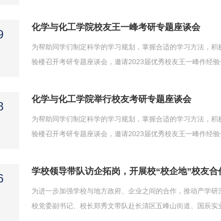
素养、习惯养成、能力提升四个方面展开。以学筑梦，扬起学
考研动员、考研送温暖、调研座谈、院校宣讲、摸底测试等一系列
化学与化工学院校友王一峰考研专题座谈会
9
​为帮助同学们制定科学的学习规划，掌握合适的学习方法，积极
验楼召开考研专题座谈会，邀请2023届优秀校友王一峰作经
张袭妍，2025届考研学生代表，有考研意向的2026届学生
和专业选择、学习方法和心态调整、学习资料选用等方面给同学们
化学与化工学院举行校友考研专题座谈会
8
为帮助同学们制定科学的学习规划，掌握合适的学习方法，积极
验楼召开考研专题座谈会，邀请2023届优秀校友王一峰作经
张袭妍，2025届考研学生代表，有考研意向的2026届学生
和专业选择、学习方法和心态调整、学习资料选用等方面给同学们
学校领导带队访企拓岗，开展校“校企地”校友合
6
为进一步加强学校与地方政府、企业之间的合作，推动产学研深
校党委副书记、校长郑秀文带队赴长清区五峰山街道、国辰实
常委、组织部部长、五峰山街道党工委书记刘振强，国辰实业集