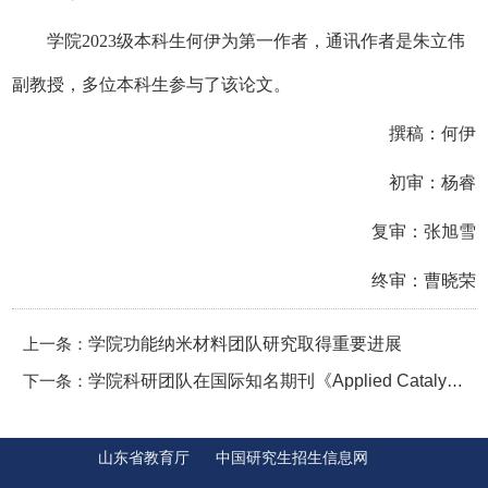
学院2023级本科生何伊为第一作者，通讯作者是朱立伟
副教授，多位本科生参与了该论文。
撰稿：何伊
初审：杨睿
复审：张旭雪
终审：曹晓荣
上一条：
学院功能纳米材料团队研究取得重要进展
下一条：
学院科研团队在国际知名期刊《Applied Catalysis B: Environment and Energy》发表研究成果，揭示单原子-碳/氮缺陷协同降解乙酰氨基酚新机制
山东省教育厅
中国研究生招生信息网