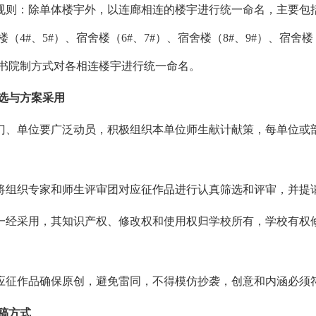
名规则：除单体楼宇外，以连廊相连的楼宇进行统一命名，主要包括
楼（4#、5#）、宿舍楼（6#、7#）、宿舍楼（8#、9#）、宿舍楼（1
书院制方式对各相连楼宇进行统一命名。
选与方案采用
部门、单位要广泛动员，积极组织本单位师生献计献策，每单位
校将组织专家和师生评审团对应征作品进行认真筛选和评审，并
名一经采用，其知识产权、修改权和使用权归学校所有，学校有
有应征作品确保原创，避免雷同，不得模仿抄袭，创意和内涵必须
稿方式