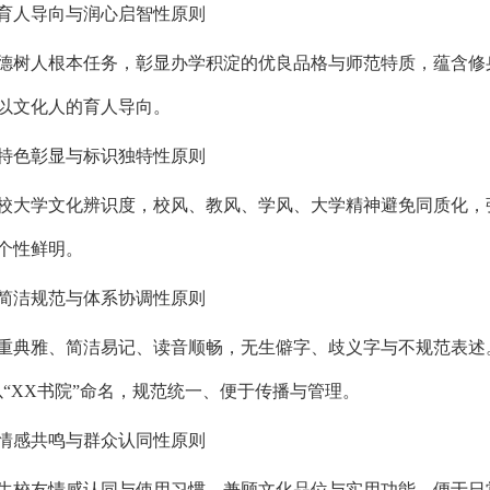
育人导向与润心启智性原则
德树人根本任务，彰显办学积淀的优良品格与师范特质，蕴含修
以文化人的育人导向。
特色彰显与标识独特性原则
校大学文化辨识度，校风、教风、学风、大学精神避免同质化，
个性鲜明。
简洁规范与体系协调性原则
重典雅、简洁易记、读音顺畅，无生僻字、歧义字与不规范表述。校
以“XX书院”命名，规范统一、便于传播与管理。
情感共鸣与群众认同性原则
生校友情感认同与使用习惯，兼顾文化品位与实用功能，便于日