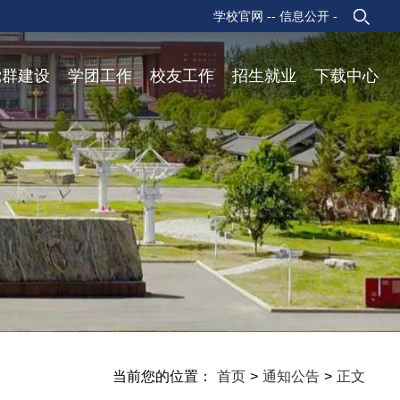
学校官网 -
- 信息公开 -
党群建设
学团工作
校友工作
招生就业
下载中心
当前您的位置：
首页
>
通知公告
>
正文