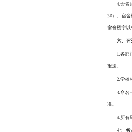
4.命
3#）、宿舍
宿舍楼宇以
六
、评
1.各
报送。
2.学
3.命
准。
4.所
七
、投