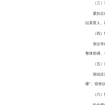
（三）
紧扣立
以美育人、
（四）
突出学
整体协调、
（五）
用词庄
楼”、宿舍
（六）
贴合师