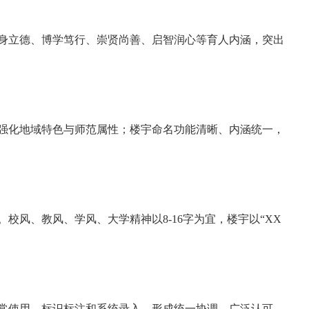
身立德、博学笃行、崇贤尚善、启智润心等育人内涵，突出
强化地域特色与师范属性；楼宇命名功能清晰、内涵统一，
风、教风、学风、大学精神以8-16字为宜，楼宇以“XX
常使用、标识标注和系统录入，形成统一协调、广泛认可、