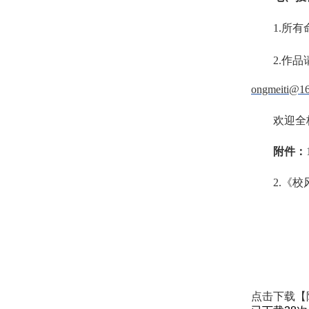
1.所
2.作
ongmeiti@1
欢迎全
附件：
2.《
点击下载【附