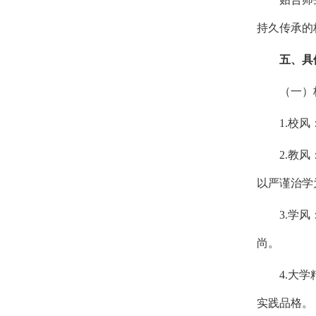
持久传承的
五、
具
（一）
1.校
2.教
以严谨治学
3.学
尚。
4.大
实践品格。