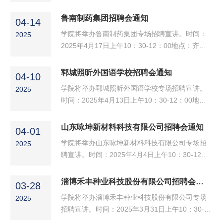
地点：齐鲁师范学院章丘校区2号实验楼B310会
理专业教师、语文教师，拥有在教学岗位上1-3年
议室招聘岗位及条件：1.生物药方向（原料/制
鲁南制药集团招聘会通知
工作经验者优先，拥有高中或中职教师资格证者
04-14
剂），药学类、化学类、生物类等相关专业人
优先录用。请参会同学提...
学院将举办鲁南制药集团专场招聘宣讲。时间：
2025
员。2.抗体药方向（原料/制剂），药学类、化学
2025年4月17日上午10：30-12：00地点：齐鲁
类、生物类等相关专业人员。3.化学药方向（原
师范学院章丘校区2号实验楼B310会议室招聘岗
料合成/制剂），药学类、化学类、机械类等相关
位及条件：1.医学专员，医学、药学、生物、护
郓城照昕外国语学校招聘会通知
专业人员。4.医疗器械方向（生产/工艺），机械
04-10
理等相关专业本科及以上。2.临床监查员，药
类、电气类、模具类等相关...
学院将举办郓城照昕外国语学校专场招聘宣讲。
2025
学、临床药学、中药学等相关专业 本科及以上。
时间：2025年4月13日上午10：30-12：00地
3.医药信息沟通专员，全日制本科及以上学历，
点：齐鲁师范学院章丘校区2号实验楼B310会议
专业不限。4.益生菌销售专员，全日制本科及以
室招聘岗位及条件：高中全科教师，初中全科教
山东咏坤新材料科技有限公司招聘会通知
上学历，专业不限。5.益生菌产品专员，生物相
04-01
师，本科及以上学历（本科阶段必须是国家统招
关专业，本科及以上，原...
学院将举办山东咏坤新材料科技有限公司专场招
2025
全日制四年制及以上），持有教师资格证，教师
聘宣讲。时间：2025年4月4日上午10：30-12：
资格证学段原则上与申报学段一致或高于申报学
00地点：齐鲁师范学院章丘校区2号实验楼B310
段。请参会同学提前准备好个人简历等应聘材
会议室招聘岗位及条件:负极材料研发助理工程
淄博禾丰种业科技股份有限公司招聘会通知
料，准时到场参加。化学与化工学院团总支2025
03-28
师，全日本科学历，材料、化学、应用化学、化
年4月10日
学院将举办淄博禾丰种业科技股份有限公司专场
2025
工类相关专业，有负极材料制备经验者优先。请
招聘宣讲。时间：2025年3月31日上午10：30-
参会同学提前准备好个人简历等应聘材料，准时
12：00地点：齐鲁师范学院章丘校区2号实验楼