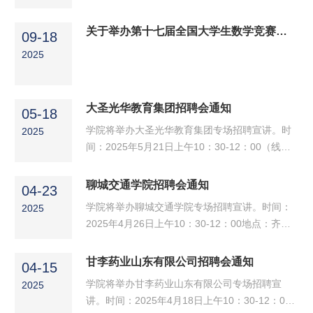
关于举办第十七届全国大学生数学竞赛暨第十六届山东省大学生数学竞赛的通知
09-18
2025
大圣光华教育集团招聘会通知
05-18
​学院将举办大圣光华教育集团专场招聘宣讲。时
2025
间：2025年5月21日上午10：30-12：00（线
上）招聘岗位及条件：1.数学讲师、英语讲师、
计算机讲师、NISP讲师、大数据讲师、语文讲
聊城交通学院招聘会通知
04-23
师、政治讲师，本科及以上学历，岗位方向相关
学院将举办聊城交通学院专场招聘宣讲。时间：
2025
专业，有相关实习经历者优先，专业基础扎实，
2025年4月26日上午10：30-12：00地点：齐鲁
能独立授课者优先考虑。2.考研班主任、专升本
师范学院章丘校区2号实验楼B310会议室招聘岗
班主任、自考班主任，本科以上学历，有参加研
位及条件：英语教师、药学专业教师、护理专业
甘李药业山东有限公司招聘会通知
究生考试的经历。3.专升本销售、高校咨询讲
04-15
教师、汽车工程专业教师、数学教师、土木专业
师、大数据会销，本科以上...
学院将举办甘李药业山东有限公司专场招聘宣
2025
教师、自动控制、机电专业教师、机械专业教
讲。时间：2025年4月18日上午10：30-12：00
师、计算机软件教师、计算机网络教师、酒店管