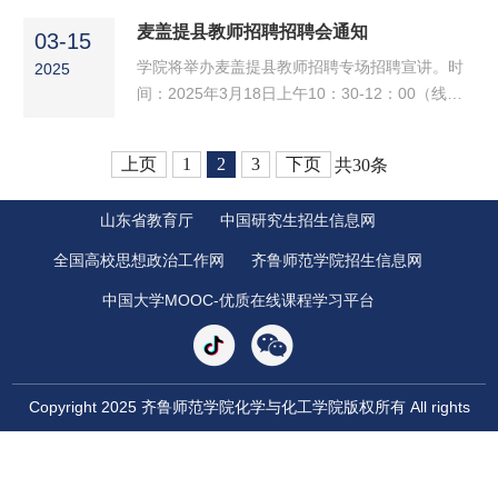
到场参加。化学与化工学院团总支2025年4月1
B310会议室招聘岗位及条件：1.科研助理，研究
⻨盖提县教师招聘招聘会通知
日
03-15
生及以上学历，农学、作物遗传育种等农学类相
​学院将举办麦盖提县教师招聘专场招聘宣讲。时
2025
关专业，有相关科研工作经验者优先。2.办公室
间：2025年3月18日上午10：30-12：00（线
文员，大专及以上学历，文学、新闻编辑等相关
上）招聘岗位及条件：初高中各学科教师，全日
专业优先。3.办公室文员——宣传岗，大专及以
制本科及以上学历并获得相应学位，普通话水平
上学历，熟练运用短视频剪辑软件，实验员，大
上页
1
2
3
下页
共30条
须达到二级乙等及以上标准；报考语文学科人
专及以上学历，农学、种...
员，普通话水平须达到二级甲等以上标准。请参
山东省教育厅
中国研究生招生信息网
会同学提前准备好个人简历等应聘材料，准时到
场参加。化学与化工学院团总支2025年3月15日
全国高校思想政治工作网
齐鲁师范学院招生信息网
中国大学MOOC-优质在线课程学习平台
Copyright 2025 齐鲁师范学院化学与化工学院版权所有 All rights
Reserved
地址：济南市章丘市文博路2号; 邮编：250200