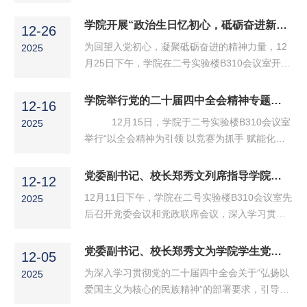
发展观”专题宣讲会，学院副院长杨冰川面向竞赛
面从严治党责任落实、党风廉政建设、基层党组
团队及指导教师宣讲。宣讲会上，杨冰川以“人民
学院开展“政治生日忆初心，砥砺奋进新征程”主题党日活动
织建设、党员教育管理等重点内容依次述职，结
12-26
发展观指引—民生赛道创新—绿色科技普惠—安
合工作实际晒成绩、查不足、...
为回望入党初心，凝聚砥砺奋进的精神力量，12
2025
全科技屏障—共享机制创新”为主线，系统阐释党
月25日下午，学院在二号实验楼B310会议室开
的二十届四中全会精神核心要义。他紧扣党的二
展“政治生日忆初心，砥砺奋进新征程”主题党日
十届四中全会“加快高水平科技自立自强，引领发
活动。学院党委书记巩磊、教师党支部书记、近
学院举行党的二十届四中全会精神专题宣讲会
展新质生产力”的战略部署，立足中国式现代化全
12-16
三年新进教师党员、部分学生党员代表参加活
局，深刻阐释了科技发展与民生福祉的辩证统一
12月15日，学院于二号实验楼B310会议室
2025
动。活动由教师第二党支部（行政与实验管理教
关系。...
举行“以全会精神为引领 以竞赛为抓手 赋能化工
师党支部）书记孙常慧主持。活动伊始，在教师
新质生产力人才培养”党的二十届四中全会精神专
第一党支部（化工与医药教师党支部）党员朱杰
题宣讲会。学院副院长张旭雪面向化工设计竞
党委副书记、校长郑秀文列席指导学院党委会议和党政联席会议
坤同志的带领下，全体党员面向党旗庄严宣誓。
12-12
赛、化工实验大赛参赛团队及指导教师宣讲。会
铿锵有力的誓言回荡在会场，...
12月11日下午，学院在二号实验楼B310会议室先
2025
议伊始，张旭雪围绕全会精神核心要义，结合相
后召开党委会议和党政联席会议，深入学习贯彻
关竞赛实践经验，从“深学细悟全会精神—把握化
习近平新时代中国特色社会主义思想，研究部署
工行业发展新方向”“竞赛赋能实践—践行全会精
学院近期党建、工会、学生工作、绩效奖励分
党委副书记、校长郑秀文为学院学生党员讲授思政课
神的化工路径”“凝心聚力勇担当—明确师生奋进
12-05
配、科研补贴等重要工作。党委副书记、校长郑
新目标”三个维度展开宣讲。...
为深入学习贯彻党的二十届四中全会关于“弘扬以
2025
秀文莅临会议指导。学院党委委员、党政领导班
爱国主义为核心的民族精神”的部署要求，引导学
子成员参加会议。首先，参会人员进行了“第一议
生党员铭记抗战历史、传承伟大抗战精神，12月