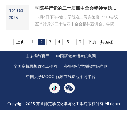
题”的学习，学院党委副书记梅茹领学《习近平在
4日下午，党委副书记、校长郑秀文在二号实验楼
学院举行党的二十届四中全会精神专题宣讲会
广东考察时强调：深入学习宣传贯彻党的二十届
12-04
B310会议室为学院学生党员代表讲授“纪念抗战
四中全会精神 以全面深化改革开放推动高质量发
12月4日下午2点，学院在二号实验楼 B310会议
2025
胜利，坚定民族信念”思政课。学院第一党支部和
展》...
室举行党的二十届四中全会精神宣讲会。学院党
第二党支部学生党员参加，学院党委书记巩磊主
委书记巩磊以《学深悟透精神实质 围绕中心大局
持。郑秀文围绕抗战历史与时代使命，展开深入
履职尽责》为题作宣讲报告。全体教师参会聆
讲授。首先他回溯了14年抗战的艰难历程，从九
...
上页
1
2
3
4
5
9
下页
共89条
听，共同领悟全会精神实质，探讨立足教育岗位
一八事变后的奋起抵抗到卢沟桥事变后的全面抗
对接国家大局，推动育人工作与强国建设同频共
战，...
山东省教育厅
中国研究生招生信息网
振。宣讲会上，巩磊围绕主题从全会精神的核心
逻辑、实践路径和育人要求三个维度展开深入解
全国高校思想政治工作网
齐鲁师范学院招生信息网
读。他指出，党的二十届四中全会擘画了“十五
中国大学MOOC-优质在线课程学习平台
五”时期发展宏伟蓝图，对全体教师提出三点实践
要求：...
Copyright 2025 齐鲁师范学院化学与化工学院版权所有 All rights
Reserved
地址：济南市章丘市文博路2号; 邮编：250200