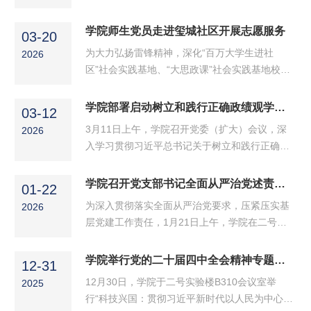
19日，学院赴章丘森林消防中队举行“大思政
课”实践基地签约揭牌仪式并开展“传承雷锋精
学院师生党员走进玺城社区开展志愿服务
03-20
神，筑牢消防安全”主题党日活动。学院党委书记
为大力弘扬雷锋精神，深化“百万大学生进社
2026
巩磊、党委副书记梅茹及各党支部书记、教师与
区”社会实践基地、“大思政课”社会实践基地校地
学生党员代表，章丘区森林消防中队指导员付
共建，引导大学生走进社区、服务群众，学院学
国、站长陶杰及相关工作人员共同参与本次活
生第一、第二党支部于3月19日走进章丘区双山
学院部署启动树立和践行正确政绩观学习教育
动。活动由陶杰主持。活动伊始，章丘区森林消
03-12
街道玺城社区开展志愿服务活动。学院学生第一
防中队工作人员向大家展示各类消防设备，...
3月11日上午，学院召开党委（扩大）会议，深
2026
党支部组织宣传委员张袭妍，学生第二党支部教
入学习贯彻习近平总书记关于树立和践行正确政
师党员黄子艺带领学生党员参加本次活动。本次
绩观的重要论述，认真落实党中央及省委工作部
活动分两部分进行。在第一部分“薪火相传守初
署，传达学校党的建设工作领导小组（扩大）会
学院召开党支部书记全面从严治党述责述廉、党支部书记抓基层党建述职评议会议
心，青春接力建新功”访谈社区老党员活动中，党
01-22
议精神，部署启动树立和践行正确政绩观学习教
员们分成四个小组，分别走访李志国、...
为深入贯彻落实全面从严治党要求，压紧压实基
2026
育。学院党委书记巩磊主持会议。 会议伊始，全
层党建工作责任，1月21日上午，学院在二号实
体参会人员观看视频，学习贯彻习近平总书记关
验楼B310会议室召开党支部书记全面从严治党述
于树立和践行正确政绩观学习教育的重要讲话和
责述廉、党支部书记抓基层党建述职评议会议。
学院举行党的二十届四中全会精神专题宣讲会
重要指示精神，深刻领会学习教育的核心要求与
12-31
学院党委领导班子成员，各党支部书记、委员，
重要意义。随后，巩磊传达了《...
12月30日，学院于二号实验楼B310会议室举
2025
学生党员代表参会。会议由化学与化工学院党委
行“科技兴国：贯彻习近平新时代以人民为中心的
组织委员杨睿主持。会上，各党支部书记围绕全